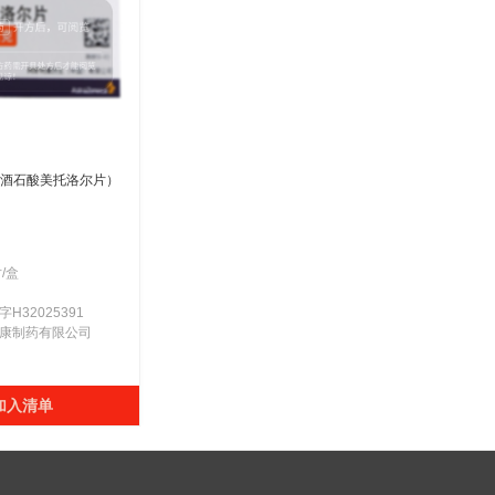
酒石酸美托洛尔片）
片/盒
H32025391
利康制药有限公司
加入清单