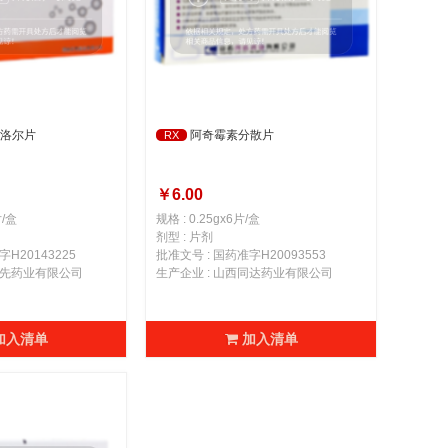
洛尔片
阿奇霉素分散片
RX
￥6.00
片/盒
规格 : 0.25gx6片/盒
剂型 : 片剂
H20143225
批准文号 : 国药准字H20093553
巨先药业有限公司
生产企业 : 山西同达药业有限公司
加入清单
加入清单