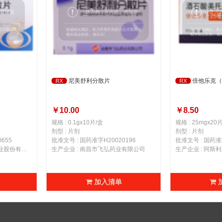
尼美舒利分散片
倍他乐克（
RX
RX
￥10.00
￥8.50
规格 : 0.1gx10片/盒
规格 : 25mgx20
剂型 : 片剂
剂型 : 片剂
655
批准文号 : 国药准字H20020196
批准文号 : 国药准字
生产企业 : 浙江莎普爱思药业股份有限公司
生产企业 : 南昌市飞弘药业有限公司
生产企业 : 阿斯
加入清单