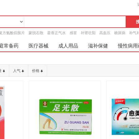
复方氨酚烷胺片
蒙脱石散
藿香正气水
感冒
补肾壮阳
高血压
糖尿病
补气
庭常备药
医疗器械
成人用品
滋补保健
慢性病用
量
人气
价格