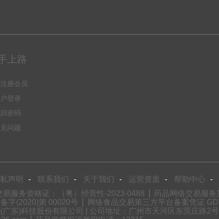
手上路
何注册会员
用户登录
找回密码
常见问题
私声明
-
联系我们
-
关于我们
-
运营资质
-
帮助中心
-
易服务资格证：（粤）经营性-2023-0488
药品网络交易服务第三
2020)第 00020号
网络食品交易第三方平台备案凭证 GDW
(广东)科技股份有限公司 | 公司地址：广州市天河区东莞庄路2号财润国