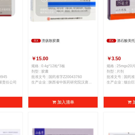
溃疡散胶囊
酒石酸美托
RX
RX
￥15.00
￥3.50
规格 : 0.4g*12粒*3板
规格 : 25mgx20
剂型 : 胶囊
剂型 : 片剂
945
批准文号 : 国药准字Z20043760
批准文号 : 国药准字
有限责任公司
生产企业 : 陕西省中医药研究院汉唐制药有限公司
生产企业 : 烟台
加入清单