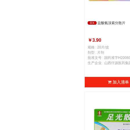
盐酸氨溴索分散片
RX
￥3.90
规格 : 20片/盒
剂型 : 片剂
批准文号 : 国药准字H20060
加入清单