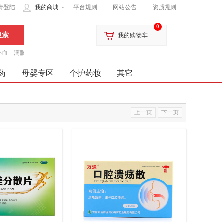
请登陆
我的商城
平台规则
网站公告
资质规则
0
我的购物车
补血
滴眼液
药
母婴专区
个护药妆
其它
上一页
下一页