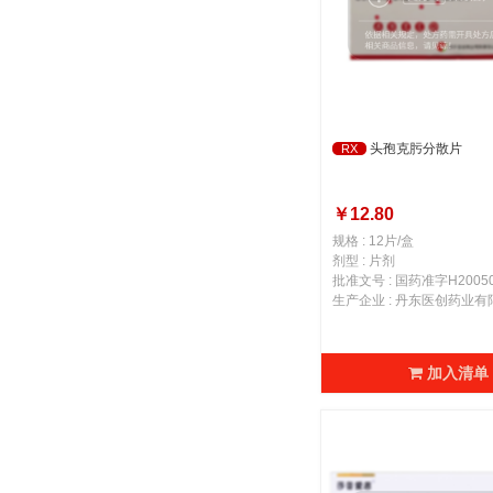
头孢克肟分散片
RX
￥12.80
规格 : 12片/盒
剂型 : 片剂
批准文号 : 国药准字H20050
生产企业 : 丹东医创药业
加入清单