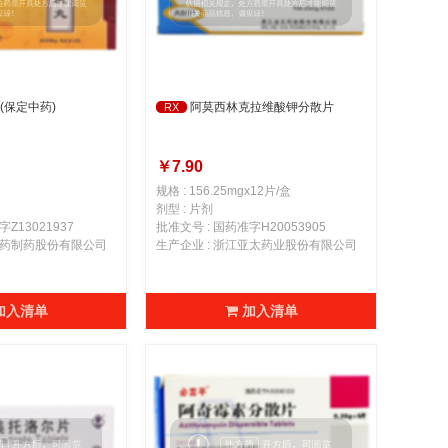
(保定中药)
阿莫西林克拉维酸钾分散片
RX
￥7.90
规格 : 156.25mgx12片/盒
剂型 : 片剂
Z13021937
批准文号 : 国药准字H20053905
定中药制药股份有限公司
生产企业 : 浙江亚太药业股份有限公司
加入清单
加入清单