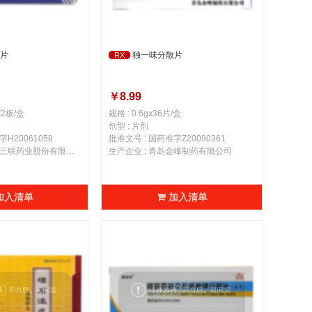
片
独一味分散片
RX
￥8.99
x2板/盒
规格 : 0.6gx36片/盒
剂型 : 片剂
H20061058
批准文号 : 国药准字Z20090361
生产企业 : 哈尔滨三联药业股份有限公司
生产企业 : 青岛金峰制药有限公司
加入清单
加入清单