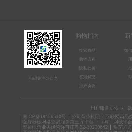
购物指南
新
搜索商品
如
购物流程
隐私政策
答疑解惑
扫码关注公众号
用户协议
用户服务协议
-
隐
粤ICP备19156510号
公司营业执照
互联网药品交
医疗器械网络交易服务第三方平台 ：（粤）网械平台备字(
增值电信业务经营许可证粤B2-20200642
集药方舟