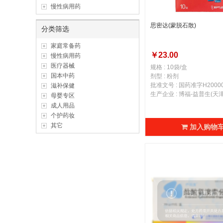
慢性病用药
思密达(蒙脱石散)
分类筛选
家庭常备药
￥23.00
慢性病用药
医疗器械
规格 : 10袋/盒
国本中药
剂型 : 粉剂
批准文号 : 国药准字H20000
滋补保健
母婴专区
成人用品
个护药妆
其它
加入购物