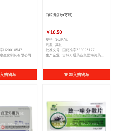
口腔溃疡散(万通)
￥16.50
规格 : 3g/瓶/盒
剂型 : 其他
H20010547
批准文号 : 国药准字Z22025177
峰维康生化制药有限公司
生产企业 : 吉林万通药业集团梅河药业股份有限公司
入购物车
加入购物车