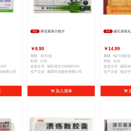
裸花紫珠分散片
礞石滚痰丸
RX
RX
￥8.90
￥14.99
规格 : 36片/盒
规格 : 6g*10袋/盒
剂型 : 片剂
剂型 : 丸剂
432
批准文号 : 国药准字Z20080244
批准文号 : 国药准字
药业有限公司
生产企业 : 康普药业股份有限公司
生产企业 : 保
车
加入清单