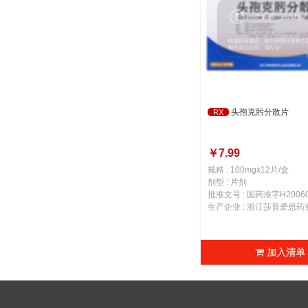
头孢克肟分散片
RX
￥7.99
规格 : 100mgx12片/盒
剂型 : 片剂
批准文号 : 国药准字H20060
加入清单