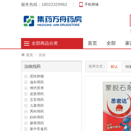
服务热线：18022329962
手机商城
首页
全部
家
全部商品分类
首页
>
搜索
治病找药
排序方式：
默认
销
恶性肿瘤
滋补用药
维钙营养
皮肤用药
五官用药
儿童用药
男科用药
妇科用药
肠胃用药
家中常备药