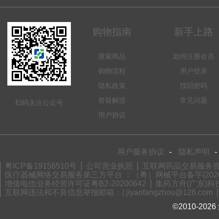
购物指南
新手上路
搜索商品
如何注册会员
购物流程
用户登录
隐私政策
找回密码
答疑解惑
常见问题
扫码关注公众号
用户协议
用户服务协议
-
隐私声明
-
粤ICP备19156510号
公司营业执照
互联网药品交易服务资格
医疗器械网络交易服务第三方平台 ：（粤）网械平台备字(2020)
增值电信业务经营许可证粤B2-20200642
集药方舟(广东)科技
互联网违法和不良信息举报邮箱：| jiyaofangzhou@126.com
©2010-2