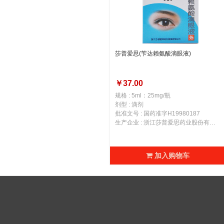
莎普爱思(苄达赖氨酸滴眼液)
￥37.00
规格 : 5ml：25mg/瓶
剂型 : 滴剂
批准文号 : 国药准字H19980187
生产企业 : 浙江莎普爱思药业股份有限公司
加入购物车