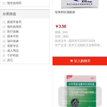
慢性病用药
珍珠明目滴眼液
分类筛选
家庭常备药
￥3.50
慢性病用药
医疗器械
规格 : 8ml
国本中药
剂型 : 滴剂
批准文号 : 国药准字Z20073104
滋补保健
生产企业 : 苏州工业园区天龙制药有限公司
母婴专区
成人用品
个护药妆
其它
加入购物车