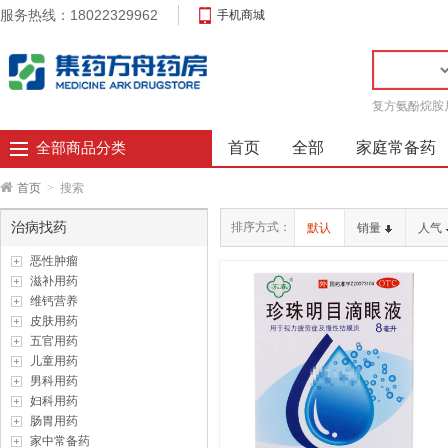
服务热线：18022329962
手机商城
复方氨酚烷胺
首页
全部
家庭常备药
全部商品分类
首页
>
搜索
治病找药
排序方式：
默认
销量
人气
恶性肿瘤
滋补用药
维钙营养
皮肤用药
五官用药
儿童用药
男科用药
妇科用药
肠胃用药
家中常备药