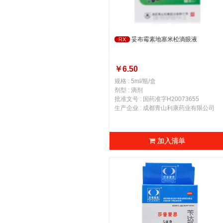
妥布霉素地塞米松滴眼液
RX
￥6.50
规格 : 5ml/瓶/盒
剂型 : 滴剂
批准文号 : 国药准字H20073655
生产企业 : 成都青山利康药业有限公司
加入清单