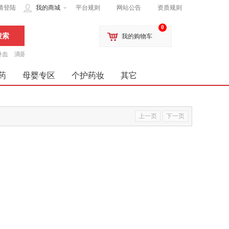
请登陆
我的商城
平台规则
网站公告
资质规则
0
我的购物车
补血
滴眼液
药
母婴专区
个护药妆
其它
上一页
下一页