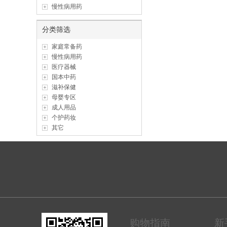
慢性病用药
分类筛选
家庭常备药
慢性病用药
医疗器械
国本中药
滋补保健
母婴专区
成人用品
个护药妆
其它
购物指南
新