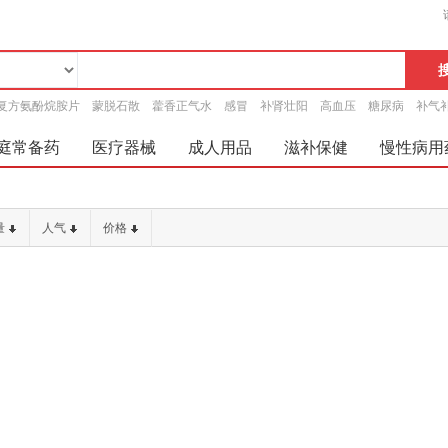
复方氨酚烷胺片
蒙脱石散
藿香正气水
感冒
补肾壮阳
高血压
糖尿病
补气
庭常备药
医疗器械
成人用品
滋补保健
慢性病用
量
人气
价格