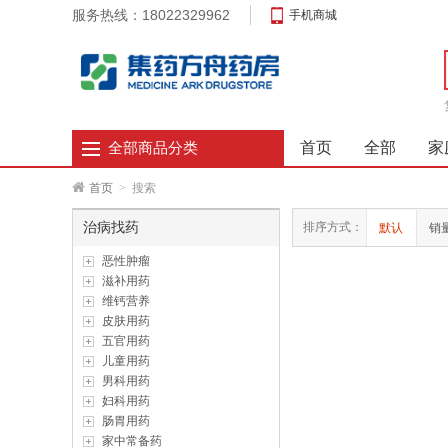
服务热线：18022329962
手机商城
首页
全部
家
全部商品分类
首页
>
搜索
治病找药
排序方式：
默认
销
恶性肿瘤
滋补用药
维钙营养
皮肤用药
五官用药
儿童用药
男科用药
妇科用药
肠胃用药
家中常备药