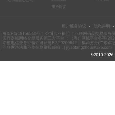
扫码关注公众号
用户协议
用户服务协议
-
隐私声明
-
粤ICP备19156510号
公司营业执照
互联网药品交易服务资格
医疗器械网络交易服务第三方平台 ：（粤）网械平台备字(2020)
增值电信业务经营许可证粤B2-20200642
集药方舟(广东)科技
互联网违法和不良信息举报邮箱：| jiyaofangzhou@126.com
©2010-2