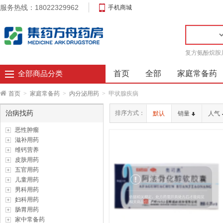
服务热线：18022329962
手机商城
复方氨酚烷胺
首页
全部
家庭常备药
全部商品分类
首页
>
家庭常备药
>
内分泌用药
>
甲状腺疾病
治病找药
排序方式：
默认
销量
人气
恶性肿瘤
滋补用药
维钙营养
皮肤用药
五官用药
儿童用药
男科用药
妇科用药
肠胃用药
家中常备药