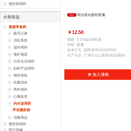
慢性病用药
阿法骨化醇软胶囊
RX
分类筛选
家庭常备药
￥12.50
眼耳口鼻
规格 : 0.25ugx20粒/盒
消化系统
剂型 : 胶囊
滋补用药
批准文号 : 国药准字H20020501
维矿物质
生产企业 : 广州白云山星群(药业)股份有限公司
日常生活用药
妇科产品用药
加入清单
神经系统
抗菌消炎
男科用药
心脑血管
内分泌用药
甲状腺疾病
消毒用品
慢性病用药
医疗器械