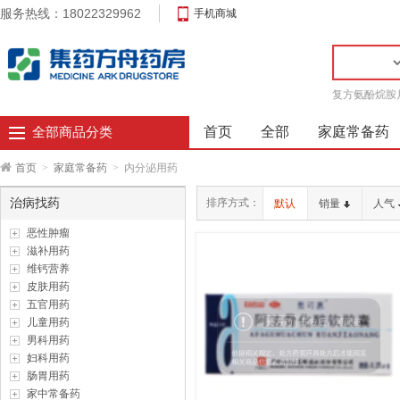
服务热线：18022329962
手机商城
复方氨酚烷胺
首页
全部
家庭常备药
全部商品分类
首页
>
家庭常备药
>
内分泌用药
治病找药
排序方式：
默认
销量
人气
恶性肿瘤
滋补用药
维钙营养
皮肤用药
五官用药
儿童用药
男科用药
妇科用药
肠胃用药
家中常备药