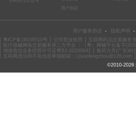
扫码关注公众号
用户协议
用户服务协议
-
隐私声明
-
粤ICP备19156510号
公司营业执照
互联网药品交易服务资格
医疗器械网络交易服务第三方平台 ：（粤）网械平台备字(2020)
增值电信业务经营许可证粤B2-20200642
集药方舟(广东)科技
互联网违法和不良信息举报邮箱：| jiyaofangzhou@126.com
©2010-2