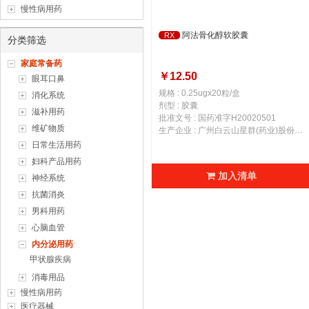
慢性病用药
阿法骨化醇软胶囊
RX
分类筛选
家庭常备药
￥12.50
眼耳口鼻
规格 : 0.25ugx20粒/盒
消化系统
剂型 : 胶囊
滋补用药
批准文号 : 国药准字H20020501
维矿物质
生产企业 : 广州白云山星群(药业)股份有限公司
日常生活用药
妇科产品用药
加入清单
神经系统
抗菌消炎
男科用药
心脑血管
内分泌用药
甲状腺疾病
消毒用品
慢性病用药
医疗器械