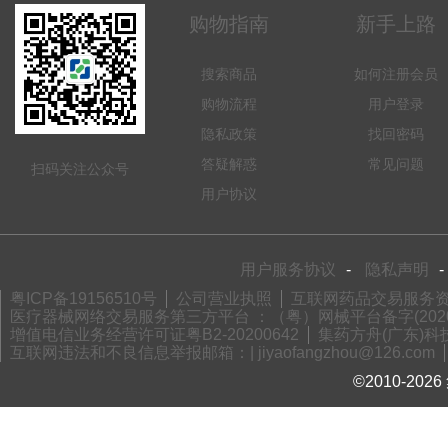
购物指南
新手上路
搜索商品
如何注册会员
购物流程
用户登录
隐私政策
找回密码
答疑解惑
常见问题
扫码关注公众号
用户协议
用户服务协议
-
隐私声明
-
粤ICP备19156510号
公司营业执照
互联网药品交易服务资格
医疗器械网络交易服务第三方平台 ：（粤）网械平台备字(2020)
增值电信业务经营许可证粤B2-20200642
集药方舟(广东)科技
互联网违法和不良信息举报邮箱：| jiyaofangzhou@126.com
©2010-2