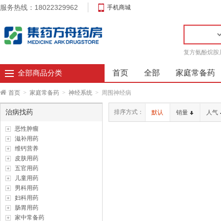
服务热线：18022329962
手机商城
复方氨酚烷胺
首页
全部
家庭常备药
全部商品分类
首页
>
家庭常备药
>
神经系统
>
周围神经病
治病找药
排序方式：
默认
销量
人气
恶性肿瘤
滋补用药
维钙营养
皮肤用药
五官用药
儿童用药
男科用药
妇科用药
肠胃用药
家中常备药