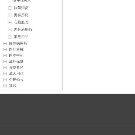
老年性痴呆
抗菌消炎
男科用药
心脑血管
内分泌用药
消毒用品
慢性病用药
医疗器械
国本中药
滋补保健
母婴专区
成人用品
个护药妆
其它