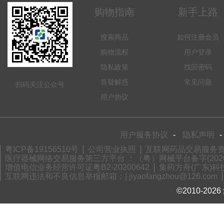
购物指南
新手上路
搜索商品
如何注册会员
购物流程
用户登录
隐私政策
找回密码
答疑解惑
常见问题
扫码关注公众号
用户协议
用户服务协议
-
隐私声明
-
粤ICP备19156510号
公司营业执照
互联网药品交易服务资格
医疗器械网络交易服务第三方平台 ：（粤）网械平台备字(2020)
增值电信业务经营许可证粤B2-20200642
集药方舟(广东)科技
互联网违法和不良信息举报邮箱：| jiyaofangzhou@126.com
©2010-2