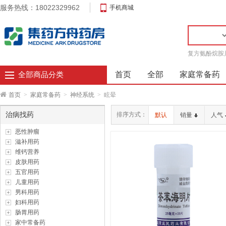
服务热线：18022329962
手机商城
复方氨酚烷胺
首页
全部
家庭常备药
全部商品分类
首页
>
家庭常备药
>
神经系统
>
眩晕
治病找药
排序方式：
默认
销量
人气
恶性肿瘤
滋补用药
维钙营养
皮肤用药
五官用药
儿童用药
男科用药
妇科用药
肠胃用药
家中常备药