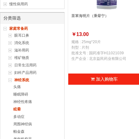
慢性病用药
茶苯海明片（乘晕宁）
分类筛选
家庭常备药
￥13.00
眼耳口鼻
规格 : 25mg*20片
消化系统
剂型 : 片剂
滋补用药
批准文号 : 国药准字H11021039
维矿物质
生产企业 : 北京益民药业有限公司
日常生活用药
妇科产品用药
加入购物车
神经系统
头痛
睡眠障碍
神经性疼痛
眩晕
多动症
周围神经病
帕金森