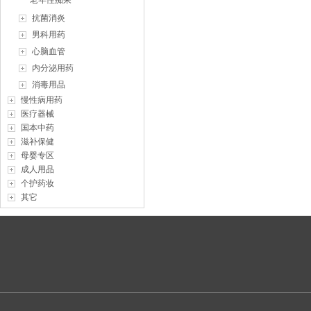
老年性痴呆
抗菌消炎
男科用药
心脑血管
内分泌用药
消毒用品
慢性病用药
医疗器械
国本中药
滋补保健
母婴专区
成人用品
个护药妆
其它