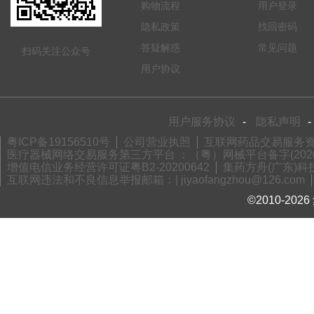
购物流程
用户登录
隐私政策
找回密码
答疑解惑
常见问题
扫码关注公众号
用户协议
用户服务协议
-
隐私声明
-
粤ICP备19156510号
公司营业执照
互联网药品交易服务资格
医疗器械网络交易服务第三方平台 ：（粤）网械平台备字(2020)
增值电信业务经营许可证粤B2-20200642
集药方舟(广东)科技
互联网违法和不良信息举报邮箱：| jiyaofangzhou@126.com
©2010-2