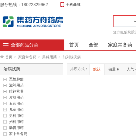
服务热线：18022329962
手机商城
复方氨酚烷胺
首页
全部
家庭常备药
全部商品分类
首页
>
家庭常备药
>
男科用药
>
前列腺疾病
治病找药
排序方式：
默认
销量
人气
恶性肿瘤
滋补用药
维钙营养
皮肤用药
五官用药
儿童用药
男科用药
妇科用药
肠胃用药
家中常备药