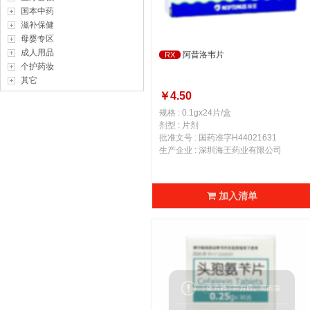
国本中药
滋补保健
母婴专区
成人用品
阿昔洛韦片
RX
个护药妆
其它
￥4.50
规格 : 0.1gx24片/盒
剂型 : 片剂
批准文号 : 国药准字H44021631
生产企业 : 深圳海王药业有限公司
加入清单