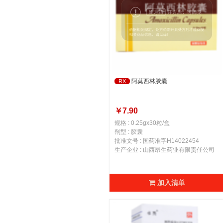
阿莫西林胶囊
RX
￥7.90
规格 : 0.25gx30粒/盒
剂型 : 胶囊
批准文号 : 国药准字H14022454
生产企业 : 山西昂生药业有限责任公司
加入清单