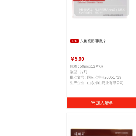
头孢克肟咀嚼片
RX
￥5.90
规格 : 50mgx12片/盒
剂型 : 片剂
批准文号 : 国药准字H20051729
生产企业 : 山东海山药业有限公司
加入清单