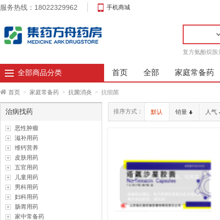
服务热线：18022329962
手机商城
复方氨酚烷胺
首页
全部
家庭常备药
全部商品分类
首页
>
家庭常备药
>
抗菌消炎
>
抗细菌
治病找药
排序方式：
默认
销量
人气
恶性肿瘤
滋补用药
维钙营养
皮肤用药
五官用药
儿童用药
男科用药
妇科用药
肠胃用药
家中常备药