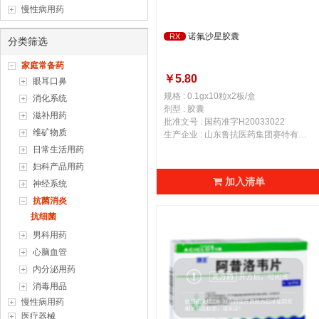
慢性病用药
诺氟沙星胶囊
RX
分类筛选
家庭常备药
￥5.80
眼耳口鼻
规格 : 0.1gx10粒x2板/盒
消化系统
剂型 : 胶囊
滋补用药
批准文号 : 国药准字H20033022
维矿物质
生产企业 : 山东鲁抗医药集团赛特有限责任公司
日常生活用药
妇科产品用药
加入清单
神经系统
抗菌消炎
抗细菌
男科用药
心脑血管
内分泌用药
消毒用品
慢性病用药
医疗器械