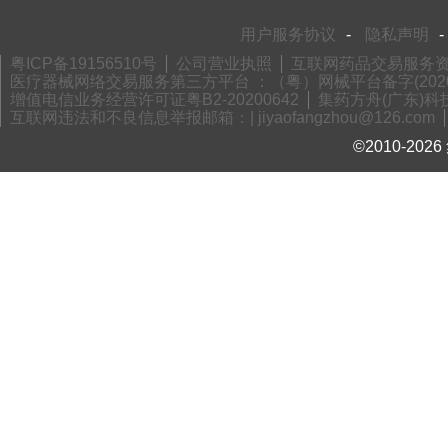
用户服务协议
-
隐私声明
-
粤ICP备19156510号
公司营业执照
互联网药品交易服务资格
医疗器械网络交易服务第三方平台 ：（粤）网械平台备字(2020)
增值电信业务经营许可证粤B2-20200642
集药方舟(广东)科技
互联网违法和不良信息举报邮箱：| jiyaofangzhou@126.com
©2010-2