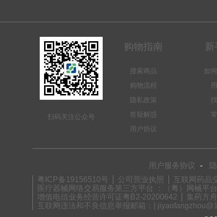
购物指南
新
搜索商品
如
购物流程
隐私政策
答疑解惑
扫码关注公众号
用户协议
用户服务协议
-
隐
粤ICP备19156510号
公司营业执照
互联网药品交
医疗器械网络交易服务第三方平台 ：（粤）网械平台备字(
增值电信业务经营许可证粤B2-20200642
集药方舟
互联网违法和不良信息举报邮箱：| jiyaofangzhou@12