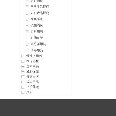
维矿物质
日常生活用药
妇科产品用药
神经系统
抗菌消炎
男科用药
心脑血管
内分泌用药
消毒用品
慢性病用药
医疗器械
国本中药
滋补保健
母婴专区
成人用品
个护药妆
其它