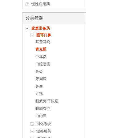
慢性病用药
分类筛选
家庭常备药
眼耳口鼻
耳聋耳鸣
青光眼
中耳炎
口腔溃疡
鼻炎
牙周病
鼻塞
近视
眼疲劳/干眼症
眼部炎症
白内障
消化系统
滋补用药