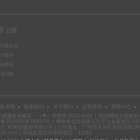
手上路
何注册会员
用户登录
找回密码
常见问题
私声明
-
联系我们
-
关于我们
-
运营资质
-
帮助中心
-
易服务资格证：（粤）经营性-2023-0488
药品网络交易服务第三
2020)第 00020号
网络食品交易第三方平台备案凭证 GDW
(广东)科技股份有限公司 | 公司地址：广州市天河区东莞庄路2号财润国
6.com
药品监督投诉举报电话：12315