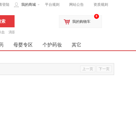
请登陆
我的商城
平台规则
网站公告
资质规则
0
我的购物车
补血
滴眼液
药
母婴专区
个护药妆
其它
上一页
下一页