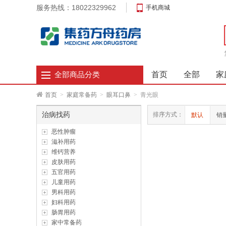
服务热线：18022329962
手机商城
首页
全部
家
全部商品分类
首页
>
家庭常备药
>
眼耳口鼻
>
青光眼
治病找药
排序方式：
默认
销
恶性肿瘤
滋补用药
维钙营养
皮肤用药
五官用药
儿童用药
男科用药
妇科用药
肠胃用药
家中常备药