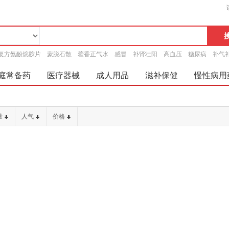
复方氨酚烷胺片
蒙脱石散
藿香正气水
感冒
补肾壮阳
高血压
糖尿病
补气
庭常备药
医疗器械
成人用品
滋补保健
慢性病用
量
人气
价格