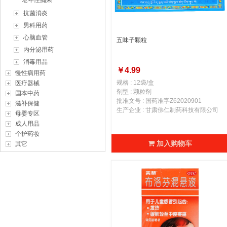
老年性痴呆
抗菌消炎
男科用药
心脑血管
五味子颗粒
内分泌用药
消毒用品
￥4.99
慢性病用药
规格 : 12袋/盒
医疗器械
剂型 : 颗粒剂
国本中药
批准文号 : 国药准字Z62020901
滋补保健
生产企业 : 甘肃佛仁制药科技有限公司
母婴专区
成人用品
个护药妆
加入购物车
其它