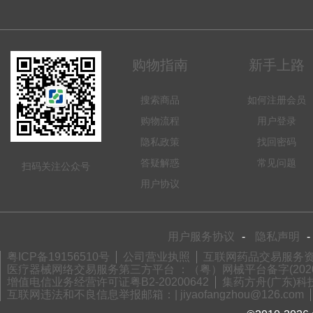
购物指南
新手上路
搜索商品
如何注册会员
购物流程
用户登录
隐私政策
找回密码
答疑解惑
常见问题
扫码关注公众号
用户协议
用户服务协议
-
隐私声明
-
粤ICP备19156510号
公司营业执照
互联网药品交易服务资格
医疗器械网络交易服务第三方平台 ：（粤）网械平台备字(2020)
增值电信业务经营许可证粤B2-20200642
集药方舟(广东)科技
互联网违法和不良信息举报邮箱：| jiyaofangzhou@126.com