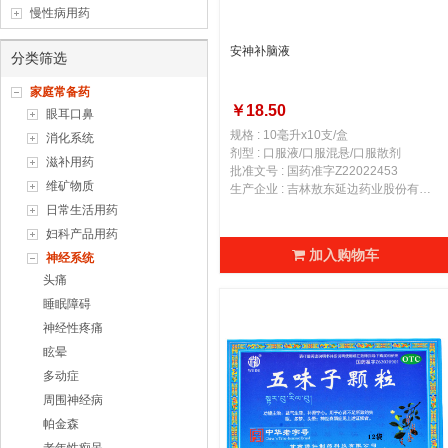
慢性病用药
安神补脑液
分类筛选
家庭常备药
￥18.50
眼耳口鼻
规格 : 10毫升x10支/盒
消化系统
剂型 : 口服液/口服混悬/口服散剂
滋补用药
批准文号 : 国药准字Z22022453
维矿物质
生产企业 : 吉林敖东延边药业股份有限公司
日常生活用药
妇科产品用药
加入购物车
神经系统
头痛
睡眠障碍
神经性疼痛
眩晕
多动症
周围神经病
帕金森