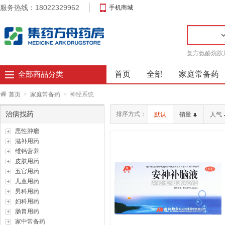
服务热线：18022329962
手机商城
复方氨酚烷胺
首页
全部
家庭常备药
全部商品分类
首页
>
家庭常备药
>
神经系统
治病找药
排序方式：
默认
销量
人气
恶性肿瘤
滋补用药
维钙营养
皮肤用药
五官用药
儿童用药
男科用药
妇科用药
肠胃用药
家中常备药