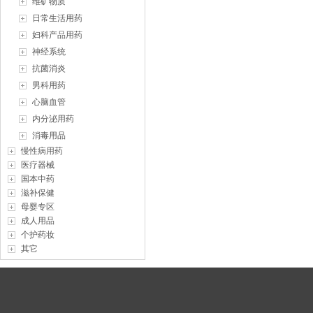
维矿物质
日常生活用药
妇科产品用药
神经系统
抗菌消炎
男科用药
心脑血管
内分泌用药
消毒用品
慢性病用药
医疗器械
国本中药
滋补保健
母婴专区
成人用品
个护药妆
其它