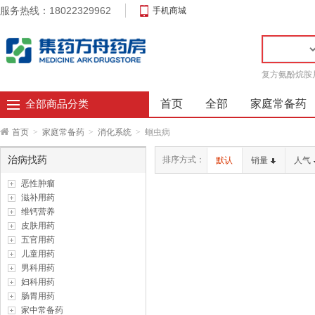
服务热线：18022329962
手机商城
复方氨酚烷胺
首页
全部
家庭常备药
全部商品分类
首页
>
家庭常备药
>
消化系统
>
蛔虫病
治病找药
排序方式：
默认
销量
人气
恶性肿瘤
滋补用药
维钙营养
皮肤用药
五官用药
儿童用药
男科用药
妇科用药
肠胃用药
家中常备药