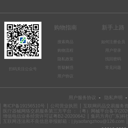
购物指南
新手上路
搜索商品
如何注册会员
购物流程
用户登录
隐私政策
找回密码
答疑解惑
常见问题
扫码关注公众号
用户协议
用户服务协议
-
隐私声明
-
粤ICP备19156510号
公司营业执照
互联网药品交易服务资格
医疗器械网络交易服务第三方平台 ：（粤）网械平台备字(2020)
增值电信业务经营许可证粤B2-20200642
集药方舟(广东)科技
互联网违法和不良信息举报邮箱：| jiyaofangzhou@126.com