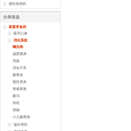
慢性病用药
分类筛选
家庭常备药
眼耳口鼻
消化系统
蛔虫病
减肥瘦身
溃疡
消化不良
肠胃炎
慢性胃炎
胃痛胃胀
腹泻
痔疮
便秘
小儿肠胃病
滋补用药