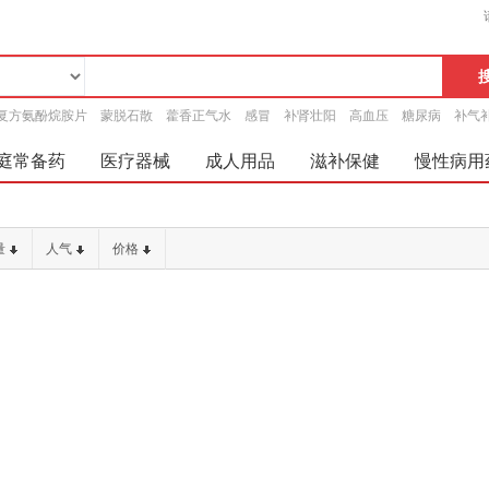
复方氨酚烷胺片
蒙脱石散
藿香正气水
感冒
补肾壮阳
高血压
糖尿病
补气
庭常备药
医疗器械
成人用品
滋补保健
慢性病用
量
人气
价格