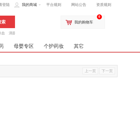
请登陆
我的商城
平台规则
网站公告
资质规则
0
我的购物车
补血
滴眼液
药
母婴专区
个护药妆
其它
上一页
下一页