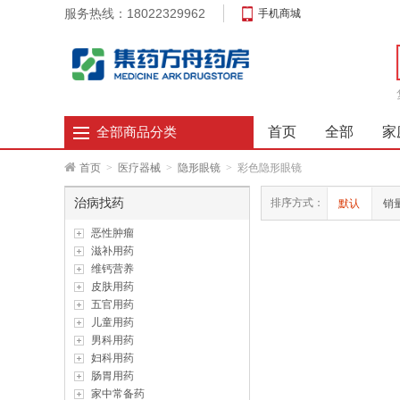
服务热线：18022329962
手机商城
首页
全部
家
全部商品分类
首页
>
医疗器械
>
隐形眼镜
>
彩色隐形眼镜
治病找药
排序方式：
默认
销
恶性肿瘤
滋补用药
维钙营养
皮肤用药
五官用药
儿童用药
男科用药
妇科用药
肠胃用药
家中常备药