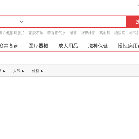
复方氨酚烷胺片
蒙脱石散
藿香正气水
感冒
补肾壮阳
高血压
糖尿病
补气
庭常备药
医疗器械
成人用品
滋补保健
慢性病用
量
人气
价格