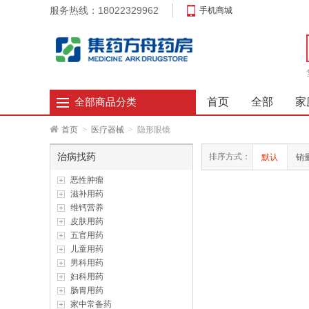
服务热线：18022329962
手机商城
首页
全部
家
全部商品分类
首页
>
医疗器械
>
隐形眼镜
治病找药
排序方式：
默认
销
恶性肿瘤
滋补用药
维钙营养
皮肤用药
五官用药
儿童用药
男科用药
妇科用药
肠胃用药
家中常备药