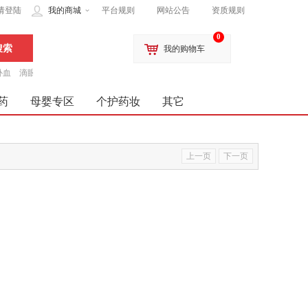
请登陆
我的商城
平台规则
网站公告
资质规则
0
我的购物车
补血
滴眼液
药
母婴专区
个护药妆
其它
上一页
下一页