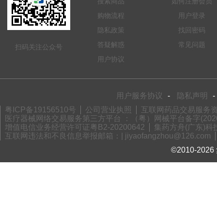
搜索商品
如何注册会员
购物流程
用户登录
隐私政策
找回密码
答疑解惑
常见问题
扫码关注公众号
用户协议
用户服务协议
-
隐私声明
-
粤ICP备19156510号
公司营业执照
互联网药品交易服务资格
医疗器械网络交易服务第三方平台 ：（粤）网械平台备字(2020)
增值电信业务经营许可证粤B2-20200642
集药方舟(广东)科技
互联网违法和不良信息举报邮箱：| jiyaofangzhou@126.com
©2010-2