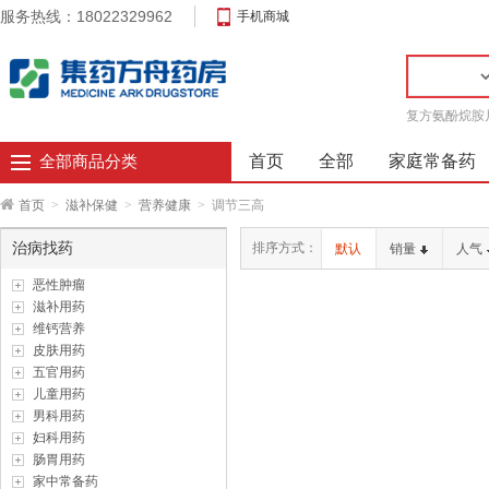
服务热线：18022329962
手机商城
复方氨酚烷胺
首页
全部
家庭常备药
全部商品分类
首页
>
滋补保健
>
营养健康
>
调节三高
治病找药
排序方式：
默认
销量
人气
恶性肿瘤
滋补用药
维钙营养
皮肤用药
五官用药
儿童用药
男科用药
妇科用药
肠胃用药
家中常备药