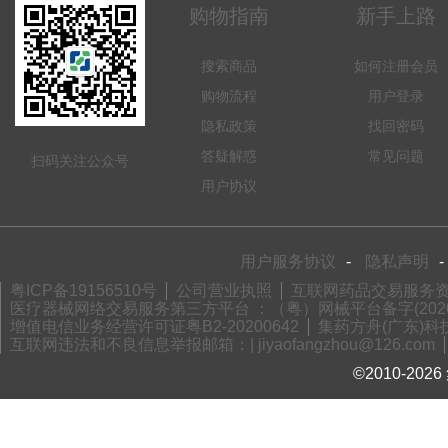
购物指南
新手上路
搜索商品
如何注册会员
购物流程
用户登录
隐私政策
找回密码
答疑解惑
常见问题
扫码关注公众号
用户协议
用户服务协议
-
隐私声明
-
粤ICP备19156510号
公司营业执照
互联网药品交易服务资格
医疗器械网络交易服务第三方平台 ：（粤）网械平台备字(2020)
增值电信业务经营许可证粤B2-20200642
集药方舟(广东)科技
互联网违法和不良信息举报邮箱：| jiyaofangzhou@126.com
©2010-2