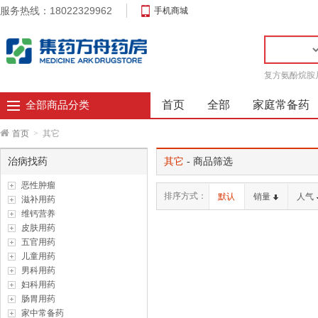
服务热线：18022329962
手机商城
复方氨酚烷胺
首页
全部
家庭常备药
全部商品分类
首页
>
其它
治病找药
其它
- 商品筛选
恶性肿瘤
排序方式：
默认
销量
人气
滋补用药
维钙营养
皮肤用药
五官用药
儿童用药
男科用药
妇科用药
肠胃用药
家中常备药