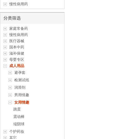
慢性病用药
分类筛选
家庭常备药
慢性病用药
医疗器械
国本中药
滋补保健
母婴专区
成人用品
避孕套
检测试纸
润滑剂
男用情趣
女用情趣
跳蛋
震动棒
缩阴球
个护药妆
其它