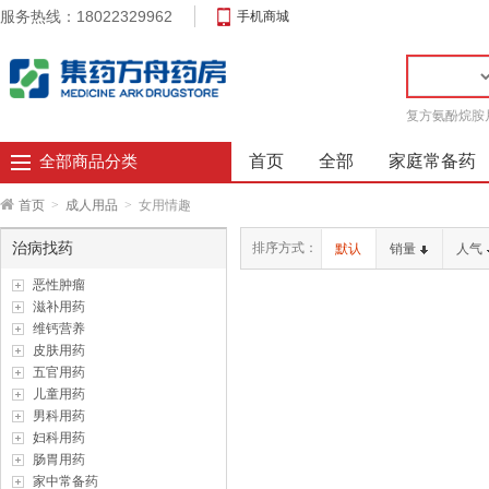
服务热线：18022329962
手机商城
复方氨酚烷胺
首页
全部
家庭常备药
全部商品分类
首页
>
成人用品
>
女用情趣
治病找药
排序方式：
默认
销量
人气
恶性肿瘤
滋补用药
维钙营养
皮肤用药
五官用药
儿童用药
男科用药
妇科用药
肠胃用药
家中常备药