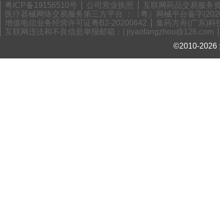
粤ICP备19156510号
公司营业执照
互联网药品交易服务资格
医疗器械网络交易服务第三方平台 ：（粤）网械平台备字(2020)
增值电信业务经营许可证粤B2-20200642
集药方舟(广东)科技
互联网违法和不良信息举报邮箱：| jiyaofangzhou@126.com
©2010-2