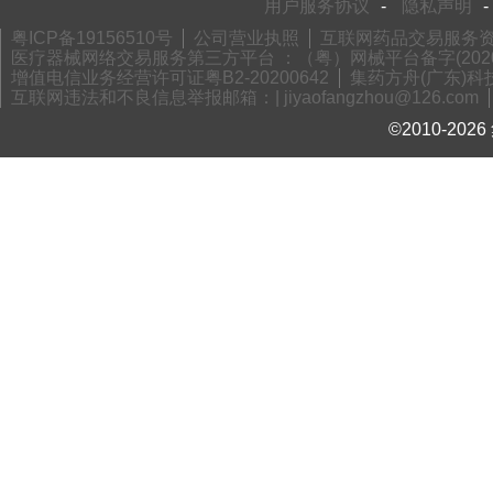
用户服务协议
-
隐私声明
-
粤ICP备19156510号
公司营业执照
互联网药品交易服务资格
医疗器械网络交易服务第三方平台 ：（粤）网械平台备字(2020)
增值电信业务经营许可证粤B2-20200642
集药方舟(广东)科技
互联网违法和不良信息举报邮箱：| jiyaofangzhou@126.com
©2010-2