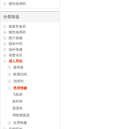
慢性病用药
分类筛选
家庭常备药
慢性病用药
医疗器械
国本中药
滋补保健
母婴专区
成人用品
避孕套
检测试纸
润滑剂
男用情趣
飞机杯
延时杯
震震夹
增粗锻炼器
女用情趣