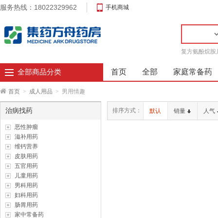
服务热线：18022329962
手机商城
复方氨酚烷胺
首页
全部
家庭常备药
全部商品分类
首页
>
成人用品
>
男用情趣
治病找药
排序方式：
默认
销量
人气
恶性肿瘤
滋补用药
维钙营养
皮肤用药
五官用药
儿童用药
男科用药
妇科用药
肠胃用药
家中常备药