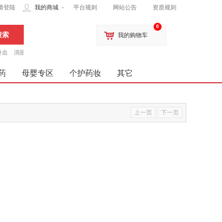
请登陆
我的商城
平台规则
网站公告
资质规则
0
我的购物车
补血
滴眼液
药
母婴专区
个护药妆
其它
上一页
下一页