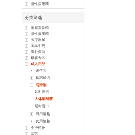
慢性病用药
分类筛选
家庭常备药
慢性病用药
医疗器械
国本中药
滋补保健
母婴专区
成人用品
避孕套
检测试纸
润滑剂
延时喷剂
人体润滑液
延时湿巾
男用情趣
女用情趣
个护药妆
其它