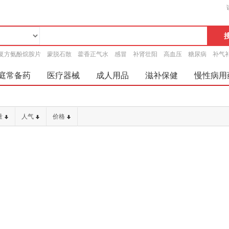
复方氨酚烷胺片
蒙脱石散
藿香正气水
感冒
补肾壮阳
高血压
糖尿病
补气
庭常备药
医疗器械
成人用品
滋补保健
慢性病用
量
人气
价格