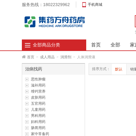
服务热线：18022329962
手机商城
首页
全部
家
全部商品分类
首页
>
成人用品
>
润滑剂
>
人体润滑液
治病找药
排序方式：
默认
销
恶性肿瘤
滋补用药
维钙营养
皮肤用药
五官用药
儿童用药
男科用药
妇科用药
肠胃用药
家中常备药