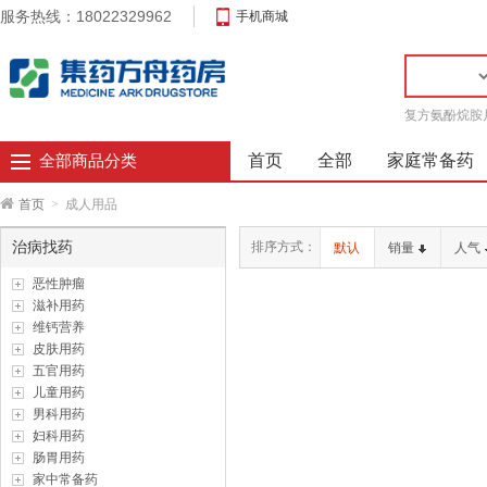
服务热线：18022329962
手机商城
复方氨酚烷胺
首页
全部
家庭常备药
全部商品分类
首页
>
成人用品
治病找药
排序方式：
默认
销量
人气
恶性肿瘤
滋补用药
维钙营养
皮肤用药
五官用药
儿童用药
男科用药
妇科用药
肠胃用药
家中常备药