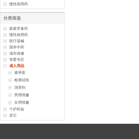
慢性病用药
分类筛选
家庭常备药
慢性病用药
医疗器械
国本中药
滋补保健
母婴专区
成人用品
避孕套
检测试纸
润滑剂
男用情趣
女用情趣
个护药妆
其它