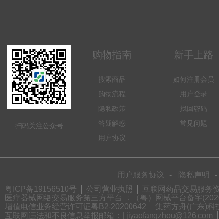
购物指南
新手上路
搜索商品
如何注册会员
购物流程
用户登录
隐私政策
找回密码
答疑解惑
常见问题
扫码关注公众号
用户协议
用户服务协议
-
隐私声明
-
粤ICP备19156510号
公司营业执照
互联网药品交易服务资格
医疗器械网络交易服务第三方平台 ：（粤）网械平台备字(2020)
增值电信业务经营许可证粤B2-20200642
集药方舟(广东)科技
互联网违法和不良信息举报邮箱：| jiyaofangzhou@126.com