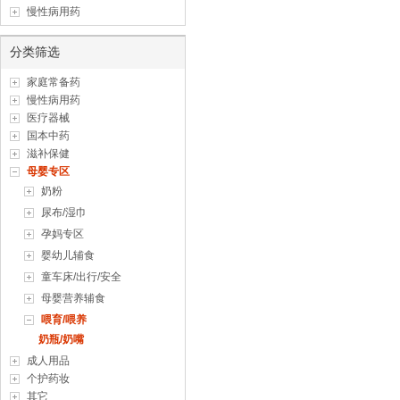
慢性病用药
分类筛选
家庭常备药
慢性病用药
医疗器械
国本中药
滋补保健
母婴专区
奶粉
尿布/湿巾
孕妈专区
婴幼儿辅食
童车床/出行/安全
母婴营养辅食
喂育/喂养
奶瓶/奶嘴
成人用品
个护药妆
其它