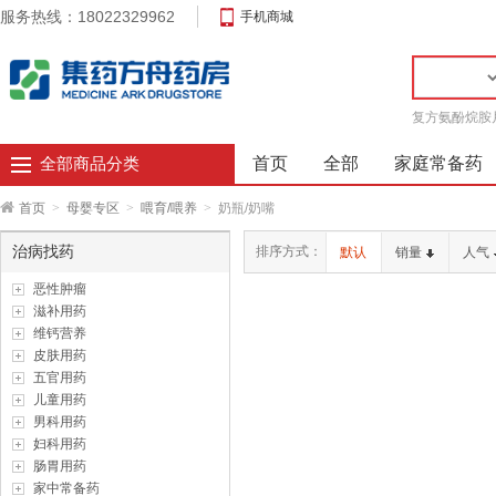
服务热线：18022329962
手机商城
复方氨酚烷胺
首页
全部
家庭常备药
全部商品分类
首页
>
母婴专区
>
喂育/喂养
>
奶瓶/奶嘴
治病找药
排序方式：
默认
销量
人气
恶性肿瘤
滋补用药
维钙营养
皮肤用药
五官用药
儿童用药
男科用药
妇科用药
肠胃用药
家中常备药