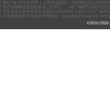
粤ICP备19156510号
公司营业执照
互联网药品交易服务资格
医疗器械网络交易服务第三方平台 ：（粤）网械平台备字(2020)
增值电信业务经营许可证粤B2-20200642
集药方舟(广东)科技
互联网违法和不良信息举报邮箱：| jiyaofangzhou@126.com
©2010-2