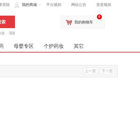
请登陆
我的商城
平台规则
网站公告
资质规则
0
我的购物车
补血
滴眼液
药
母婴专区
个护药妆
其它
上一页
下一页