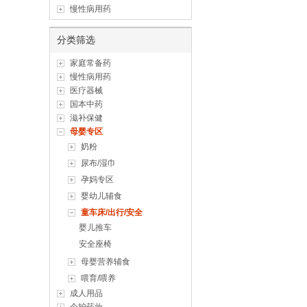
慢性病用药
分类筛选
家庭常备药
慢性病用药
医疗器械
国本中药
滋补保健
母婴专区
奶粉
尿布/湿巾
孕妈专区
婴幼儿辅食
童车床/出行/安全
婴儿推车
安全座椅
母婴营养辅食
喂育/喂养
成人用品