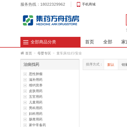
服务热线：18022329962
手机商城
首页
全部
家
全部商品分类
首页
>
母婴专区
>
童车床/出行/安全
治病找药
排序方式：
默认
销
恶性肿瘤
滋补用药
维钙营养
皮肤用药
五官用药
儿童用药
男科用药
妇科用药
肠胃用药
家中常备药