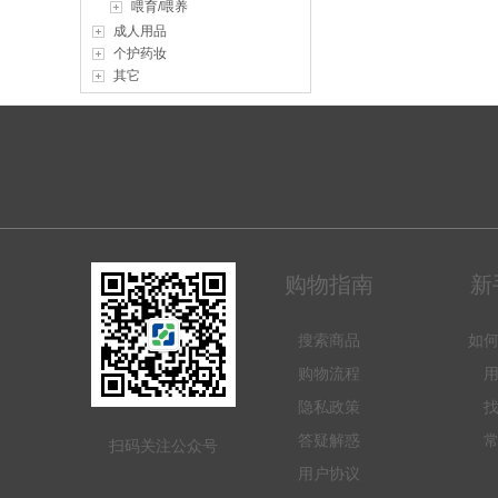
喂育/喂养
成人用品
个护药妆
其它
购物指南
新
搜索商品
如
购物流程
隐私政策
答疑解惑
扫码关注公众号
用户协议