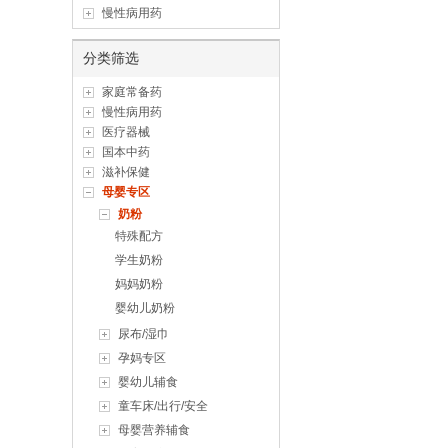
慢性病用药
分类筛选
家庭常备药
慢性病用药
医疗器械
国本中药
滋补保健
母婴专区
奶粉
特殊配方
学生奶粉
妈妈奶粉
婴幼儿奶粉
尿布/湿巾
孕妈专区
婴幼儿辅食
童车床/出行/安全
母婴营养辅食