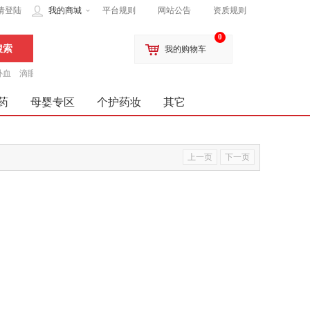
请登陆
我的商城
平台规则
网站公告
资质规则
0
我的购物车
补血
滴眼液
药
母婴专区
个护药妆
其它
上一页
下一页