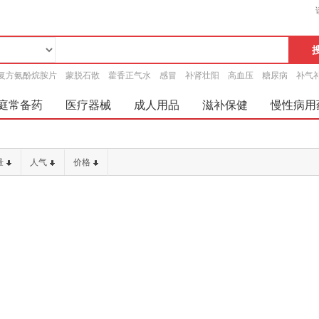
复方氨酚烷胺片
蒙脱石散
藿香正气水
感冒
补肾壮阳
高血压
糖尿病
补气
庭常备药
医疗器械
成人用品
滋补保健
慢性病用
量
人气
价格