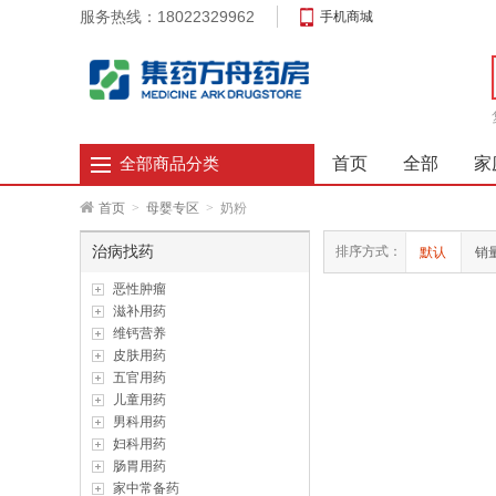
服务热线：18022329962
手机商城
首页
全部
家
全部商品分类
首页
>
母婴专区
>
奶粉
治病找药
排序方式：
默认
销
恶性肿瘤
滋补用药
维钙营养
皮肤用药
五官用药
儿童用药
男科用药
妇科用药
肠胃用药
家中常备药