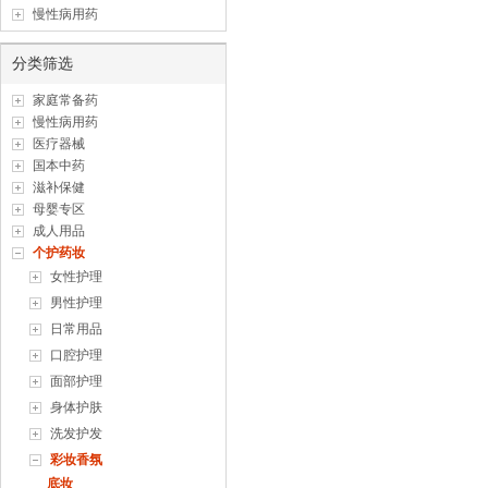
慢性病用药
分类筛选
家庭常备药
慢性病用药
医疗器械
国本中药
滋补保健
母婴专区
成人用品
个护药妆
女性护理
男性护理
日常用品
口腔护理
面部护理
身体护肤
洗发护发
彩妆香氛
底妆