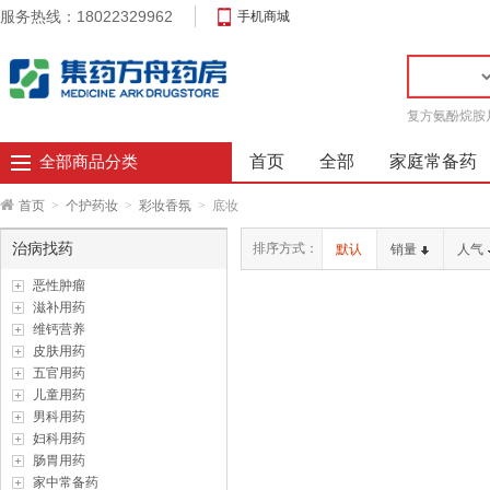
服务热线：18022329962
手机商城
复方氨酚烷胺
首页
全部
家庭常备药
全部商品分类
首页
>
个护药妆
>
彩妆香氛
>
底妆
治病找药
排序方式：
默认
销量
人气
恶性肿瘤
滋补用药
维钙营养
皮肤用药
五官用药
儿童用药
男科用药
妇科用药
肠胃用药
家中常备药