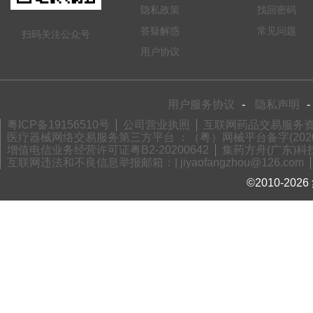
隐私政策
找回密码
答疑解惑
常见问题
扫码关注公众号
用户协议
用户服务协议
-
隐私声明
-
粤ICP备19156510号
公司营业执照
互联网药品交易服务资格
医疗器械网络交易服务第三方平台 ：（粤）网械平台备字(2020)
增值电信业务经营许可证粤B2-20200642
集药方舟(广东)科技
互联网违法和不良信息举报邮箱：| jiyaofangzhou@126.com
©2010-2