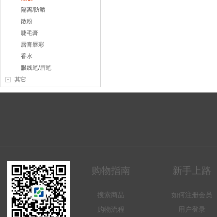
隔离/防晒
散粉
睫毛膏
唇膏唇彩
香水
眼线笔/眉笔
其它
购物指南
新手上路
搜索商品
如何注册会员
购物流程
用户登录