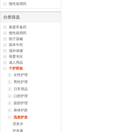
慢性病用药
分类筛选
家庭常备药
慢性病用药
医疗器械
国本中药
滋补保健
母婴专区
成人用品
个护药妆
女性护理
男性护理
日常用品
口腔护理
面部护理
身体护肤
洗发护发
洗发水
护发素