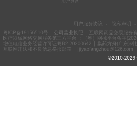
用户协议
用户服务协议
-
隐私声明
-
粤ICP备19156510号
公司营业执照
互联网药品交易服务资格
医疗器械网络交易服务第三方平台 ：（粤）网械平台备字(2020)
增值电信业务经营许可证粤B2-20200642
集药方舟(广东)科技
互联网违法和不良信息举报邮箱：| jiyaofangzhou@126.com
©2010-2