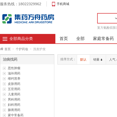
服务热线：18022329962
手机商城
复方氨酚烷胺
首页
全部
家庭常备药
全部商品分类
首页
>
个护药妆
>
洗发护发
治病找药
排序方式：
默认
销量
人气
恶性肿瘤
滋补用药
维钙营养
皮肤用药
五官用药
儿童用药
男科用药
妇科用药
肠胃用药
家中常备药