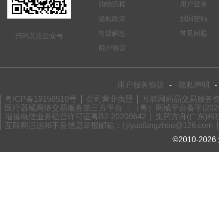
购物流程
用户登录
隐私政策
找回密码
答疑解惑
常见问题
扫码关注公众号
用户协议
用户服务协议
-
隐私声明
-
粤ICP备19156510号
公司营业执照
互联网药品交易服务资格
医疗器械网络交易服务第三方平台 ：（粤）网械平台备字(2020)
增值电信业务经营许可证粤B2-20200642
集药方舟(广东)科技
互联网违法和不良信息举报邮箱：| jiyaofangzhou@126.com
©2010-2