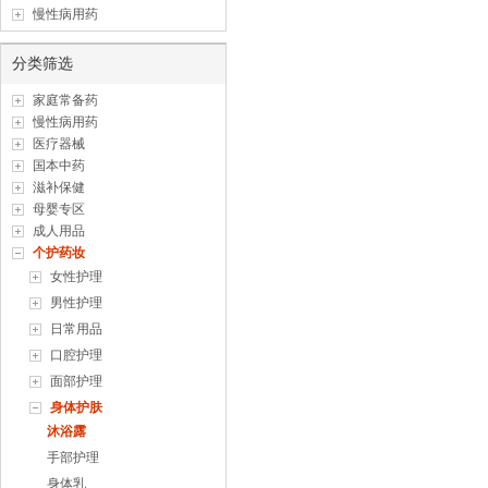
慢性病用药
分类筛选
家庭常备药
慢性病用药
医疗器械
国本中药
滋补保健
母婴专区
成人用品
个护药妆
女性护理
男性护理
日常用品
口腔护理
面部护理
身体护肤
沐浴露
手部护理
身体乳