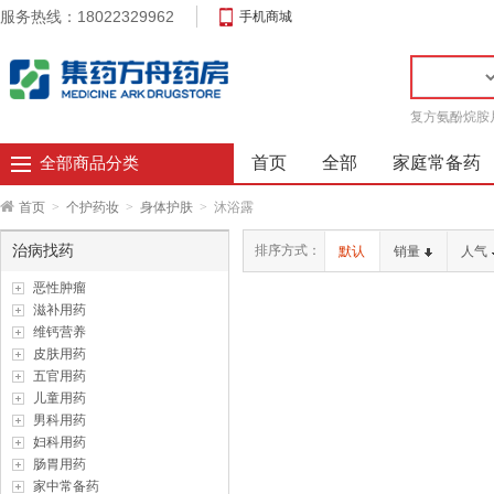
服务热线：18022329962
手机商城
复方氨酚烷胺
首页
全部
家庭常备药
全部商品分类
首页
>
个护药妆
>
身体护肤
>
沐浴露
治病找药
排序方式：
默认
销量
人气
恶性肿瘤
滋补用药
维钙营养
皮肤用药
五官用药
儿童用药
男科用药
妇科用药
肠胃用药
家中常备药