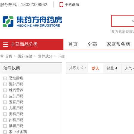
服务热线：18022329962
手机商城
复方氨酚烷胺
首页
全部
家庭常备药
全部商品分类
首页
>
滋补保健
>
营养成分
>
玛咖
治病找药
排序方式：
默认
销量
人气
恶性肿瘤
滋补用药
维钙营养
皮肤用药
五官用药
儿童用药
男科用药
妇科用药
肠胃用药
家中常备药