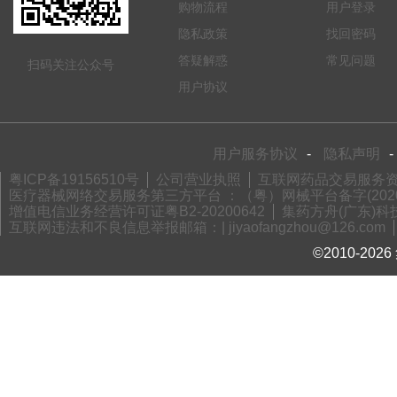
购物流程
用户登录
隐私政策
找回密码
答疑解惑
常见问题
扫码关注公众号
用户协议
用户服务协议
-
隐私声明
-
粤ICP备19156510号
公司营业执照
互联网药品交易服务资格
医疗器械网络交易服务第三方平台 ：（粤）网械平台备字(2020)
增值电信业务经营许可证粤B2-20200642
集药方舟(广东)科技
互联网违法和不良信息举报邮箱：| jiyaofangzhou@126.com
©2010-2