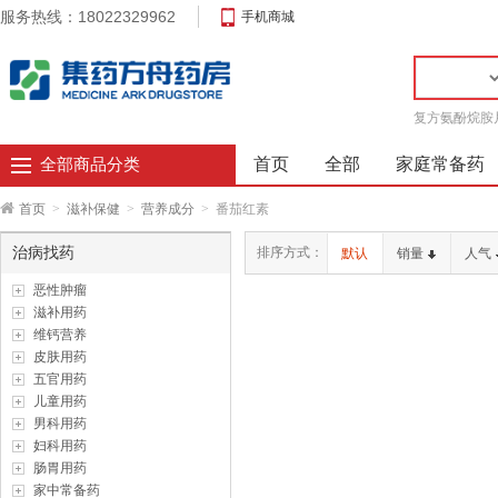
服务热线：18022329962
手机商城
复方氨酚烷胺
首页
全部
家庭常备药
全部商品分类
首页
>
滋补保健
>
营养成分
>
番茄红素
治病找药
排序方式：
默认
销量
人气
恶性肿瘤
滋补用药
维钙营养
皮肤用药
五官用药
儿童用药
男科用药
妇科用药
肠胃用药
家中常备药