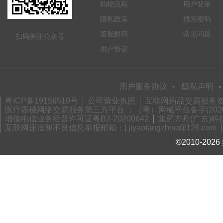
购物流程
用户登录
隐私政策
找回密码
答疑解惑
常见问题
扫码关注公众号
用户协议
用户服务协议
-
隐私声明
-
粤ICP备19156510号
公司营业执照
互联网药品交易服务资格
医疗器械网络交易服务第三方平台 ：（粤）网械平台备字(2020)
增值电信业务经营许可证粤B2-20200642
集药方舟(广东)科技
互联网违法和不良信息举报邮箱：| jiyaofangzhou@126.com
©2010-2