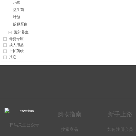
玛咖
益生菌
叶酸
胶原蛋白
滋补养生
母婴专区
成人用品
个护药妆
其它
购物指南
新手上路
扫码关注公众号
搜索商品
如何注册会员