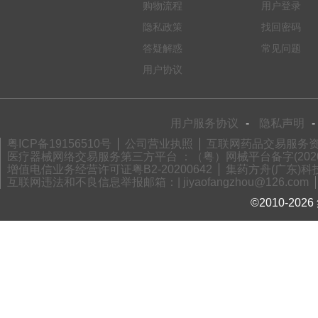
购物流程
用户登录
隐私政策
找回密码
答疑解惑
常见问题
用户协议
用户服务协议
-
隐私声明
-
粤ICP备19156510号
公司营业执照
互联网药品交易服务资格
医疗器械网络交易服务第三方平台 ：（粤）网械平台备字(2020)
增值电信业务经营许可证粤B2-20200642
集药方舟(广东)科技
互联网违法和不良信息举报邮箱：| jiyaofangzhou@126.com
©2010-2