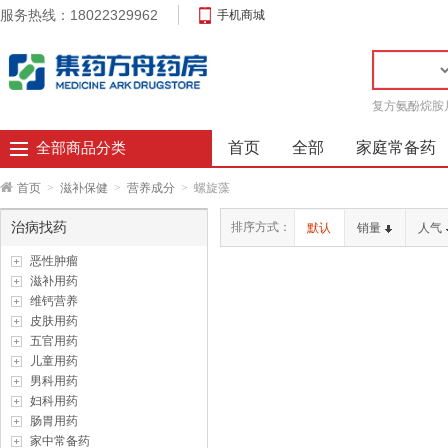
服务热线：18022329962
手机商城
复方氨酚烷胺
首页
全部
家庭常备药
全部商品分类
首页
>
滋补保健
>
营养成分
>
螺旋藻
治病找药
排序方式：
默认
销量
人气
恶性肿瘤
滋补用药
维钙营养
皮肤用药
五官用药
儿童用药
男科用药
妇科用药
肠胃用药
家中常备药