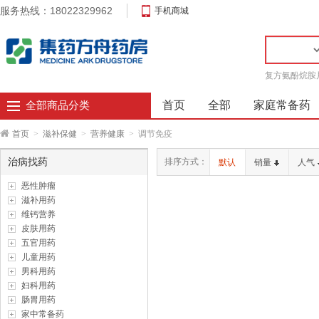
服务热线：18022329962
手机商城
复方氨酚烷胺
首页
全部
家庭常备药
全部商品分类
首页
>
滋补保健
>
营养健康
>
调节免疫
治病找药
排序方式：
默认
销量
人气
恶性肿瘤
滋补用药
维钙营养
皮肤用药
五官用药
儿童用药
男科用药
妇科用药
肠胃用药
家中常备药