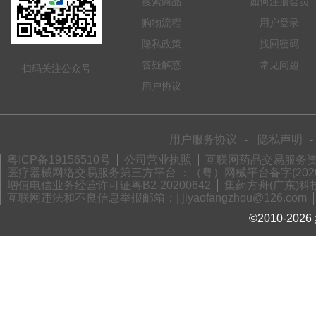
搜索商品
如何注册会员
购物流程
用户登录
隐私政策
找回密码
答疑解惑
常见问题
扫码关注公众号
用户协议
用户服务协议
-
隐私声明
-
粤ICP备19156510号
公司营业执照
互联网药品交易服务资格
医疗器械网络交易服务第三方平台 ：（粤）网械平台备字(2020)
增值电信业务经营许可证粤B2-20200642
集药方舟(广东)科技
互联网违法和不良信息举报邮箱：| jiyaofangzhou@126.com
©2010-2