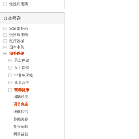
慢性病用药
分类筛选
家庭常备药
慢性病用药
医疗器械
国本中药
滋补保健
男士保健
女士保健
中老年保健
儿童营养
营养健康
润肠通便
调节免疫
缓解疲劳
养颜美容
改善睡眠
明目益智