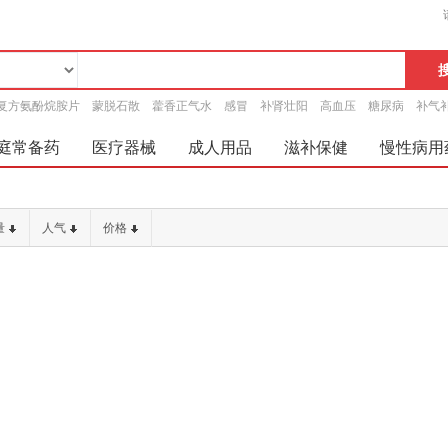
复方氨酚烷胺片
蒙脱石散
藿香正气水
感冒
补肾壮阳
高血压
糖尿病
补气
庭常备药
医疗器械
成人用品
滋补保健
慢性病用
量
人气
价格