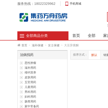
服务热线：18022329962
手机商城
首页
全部
家
全部商品分类
首页
>
滋补保健
>
女士保健
>
大豆异黄酮
治病找药
排序方式：
默认
销
恶性肿瘤
滋补用药
维钙营养
皮肤用药
五官用药
儿童用药
男科用药
妇科用药
肠胃用药
家中常备药