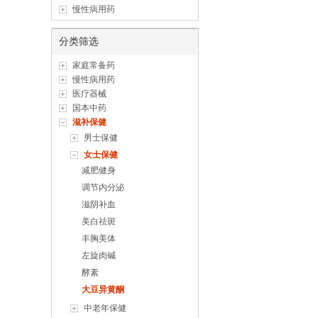
慢性病用药
分类筛选
家庭常备药
慢性病用药
医疗器械
国本中药
滋补保健
男士保健
女士保健
减肥健身
调节内分泌
滋阴补血
美白祛斑
丰胸美体
左旋肉碱
酵素
大豆异黄酮
中老年保健