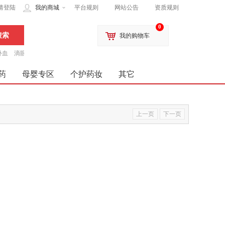
请登陆
我的商城
平台规则
网站公告
资质规则
0
我的购物车
补血
滴眼液
药
母婴专区
个护药妆
其它
上一页
下一页