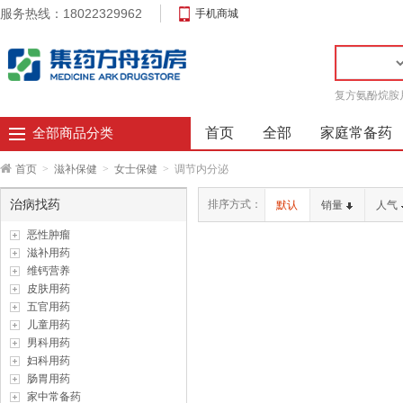
服务热线：18022329962
手机商城
复方氨酚烷胺
首页
全部
家庭常备药
全部商品分类
首页
>
滋补保健
>
女士保健
>
调节内分泌
治病找药
排序方式：
默认
销量
人气
恶性肿瘤
滋补用药
维钙营养
皮肤用药
五官用药
儿童用药
男科用药
妇科用药
肠胃用药
家中常备药