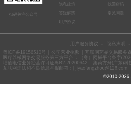
隐私政策
找回密码
答疑解惑
常见问题
扫码关注公众号
用户协议
用户服务协议
-
隐私声明
-
粤ICP备19156510号
公司营业执照
互联网药品交易服务资格
医疗器械网络交易服务第三方平台 ：（粤）网械平台备字(2020)
增值电信业务经营许可证粤B2-20200642
集药方舟(广东)科技
互联网违法和不良信息举报邮箱：| jiyaofangzhou@126.com
©2010-2