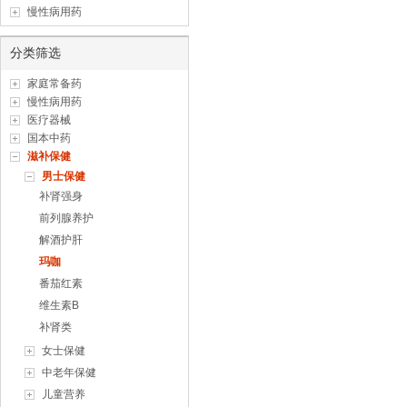
慢性病用药
分类筛选
家庭常备药
慢性病用药
医疗器械
国本中药
滋补保健
男士保健
补肾强身
前列腺养护
解酒护肝
玛咖
番茄红素
维生素B
补肾类
女士保健
中老年保健
儿童营养