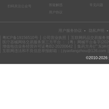
答疑解惑
常见问题
扫码关注公众号
用户协议
用户服务协议
-
隐私声明
-
粤ICP备19156510号
公司营业执照
互联网药品交易服务资格
医疗器械网络交易服务第三方平台 ：（粤）网械平台备字(2020)
增值电信业务经营许可证粤B2-20200642
集药方舟(广东)科技
互联网违法和不良信息举报邮箱：| jiyaofangzhou@126.com
©2010-2