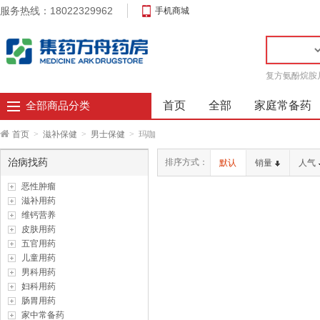
服务热线：18022329962
手机商城
复方氨酚烷胺
首页
全部
家庭常备药
全部商品分类
首页
>
滋补保健
>
男士保健
>
玛咖
治病找药
排序方式：
默认
销量
人气
恶性肿瘤
滋补用药
维钙营养
皮肤用药
五官用药
儿童用药
男科用药
妇科用药
肠胃用药
家中常备药