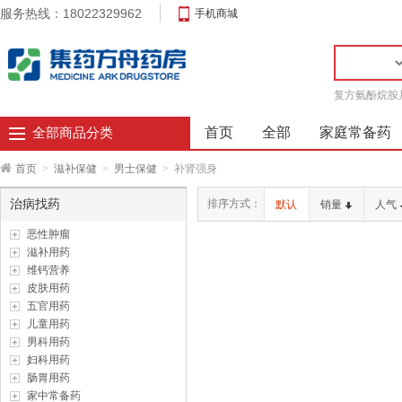
服务热线：18022329962
手机商城
复方氨酚烷胺
首页
全部
家庭常备药
全部商品分类
首页
>
滋补保健
>
男士保健
>
补肾强身
治病找药
排序方式：
默认
销量
人气
恶性肿瘤
滋补用药
维钙营养
皮肤用药
五官用药
儿童用药
男科用药
妇科用药
肠胃用药
家中常备药