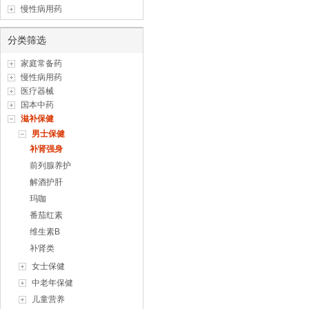
慢性病用药
分类筛选
家庭常备药
慢性病用药
医疗器械
国本中药
滋补保健
男士保健
补肾强身
前列腺养护
解酒护肝
玛咖
番茄红素
维生素B
补肾类
女士保健
中老年保健
儿童营养