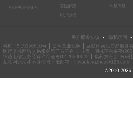
答疑解惑
常见问题
扫码关注公众号
用户协议
用户服务协议
-
隐私声明
-
粤ICP备19156510号
公司营业执照
互联网药品交易服务资格
医疗器械网络交易服务第三方平台 ：（粤）网械平台备字(2020)
增值电信业务经营许可证粤B2-20200642
集药方舟(广东)科技
互联网违法和不良信息举报邮箱：| jiyaofangzhou@126.com
©2010-2