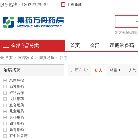
服务热线：18022329962
手机商城
复方氨酚烷胺
首页
全部
家庭常备药
全部商品分类
首页
>
医疗器械
>
康复辅助
>
祛疤
治病找药
排序方式：
默认
销量
人气
恶性肿瘤
滋补用药
维钙营养
皮肤用药
五官用药
儿童用药
男科用药
妇科用药
肠胃用药
家中常备药