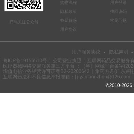
购物流程
用户登录
隐私政策
找回密码
答疑解惑
常见问题
扫码关注公众号
用户协议
用户服务协议
-
隐私声明
-
粤ICP备19156510号
公司营业执照
互联网药品交易服务资格
医疗器械网络交易服务第三方平台 ：（粤）网械平台备字(2020)
增值电信业务经营许可证粤B2-20200642
集药方舟(广东)科技
互联网违法和不良信息举报邮箱：| jiyaofangzhou@126.com
©2010-2