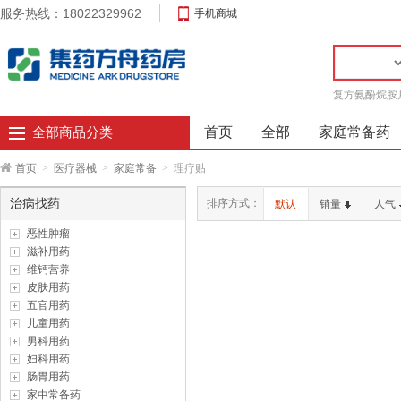
服务热线：18022329962
手机商城
复方氨酚烷胺
首页
全部
家庭常备药
全部商品分类
首页
>
医疗器械
>
家庭常备
>
理疗贴
治病找药
排序方式：
默认
销量
人气
恶性肿瘤
滋补用药
维钙营养
皮肤用药
五官用药
儿童用药
男科用药
妇科用药
肠胃用药
家中常备药