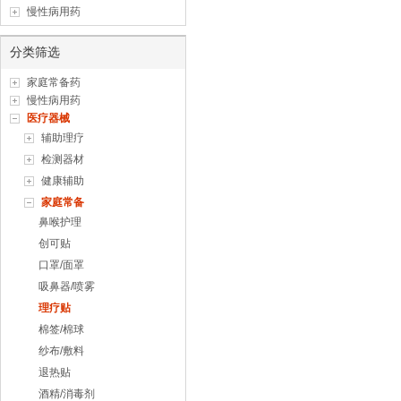
慢性病用药
分类筛选
家庭常备药
慢性病用药
医疗器械
辅助理疗
检测器材
健康辅助
家庭常备
鼻喉护理
创可贴
口罩/面罩
吸鼻器/喷雾
理疗贴
棉签/棉球
纱布/敷料
退热贴
酒精/消毒剂