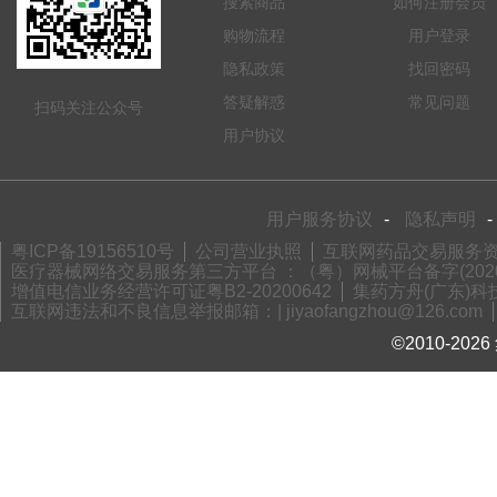
搜索商品
如何注册会员
购物流程
用户登录
隐私政策
找回密码
答疑解惑
常见问题
扫码关注公众号
用户协议
用户服务协议
-
隐私声明
-
粤ICP备19156510号
公司营业执照
互联网药品交易服务资格
医疗器械网络交易服务第三方平台 ：（粤）网械平台备字(2020)
增值电信业务经营许可证粤B2-20200642
集药方舟(广东)科技
互联网违法和不良信息举报邮箱：| jiyaofangzhou@126.com
©2010-2