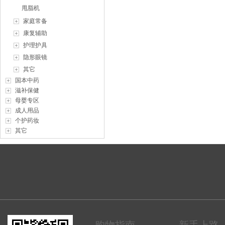
甩脂机
家庭常备
康复辅助
护理护具
隐形眼镜
其它
国本中药
滋补保健
母婴专区
成人用品
个护药妆
其它