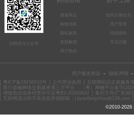
购物指南
新手上路
搜索商品
如何注册会员
购物流程
用户登录
隐私政策
找回密码
答疑解惑
常见问题
扫码关注公众号
用户协议
用户服务协议
-
隐私声明
-
粤ICP备19156510号
公司营业执照
互联网药品交易服务资格
医疗器械网络交易服务第三方平台 ：（粤）网械平台备字(2020)
增值电信业务经营许可证粤B2-20200642
集药方舟(广东)科技
互联网违法和不良信息举报邮箱：| jiyaofangzhou@126.com
©2010-2