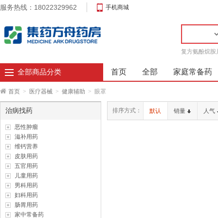
服务热线：18022329962
手机商城
复方氨酚烷胺
首页
全部
家庭常备药
全部商品分类
首页
>
医疗器械
>
健康辅助
>
眼罩
治病找药
排序方式：
默认
销量
人气
恶性肿瘤
滋补用药
维钙营养
皮肤用药
五官用药
儿童用药
男科用药
妇科用药
肠胃用药
家中常备药