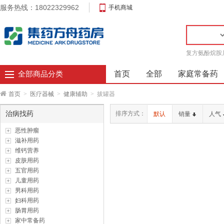
服务热线：18022329962
手机商城
复方氨酚烷胺
首页
全部
家庭常备药
全部商品分类
首页
>
医疗器械
>
健康辅助
>
拔罐器
治病找药
排序方式：
默认
销量
人气
恶性肿瘤
滋补用药
维钙营养
皮肤用药
五官用药
儿童用药
男科用药
妇科用药
肠胃用药
家中常备药