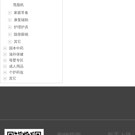
甩脂机
家庭常备
康复辅助
护理护具
隐形眼镜
其它
国本中药
滋补保健
母婴专区
成人用品
个护药妆
其它