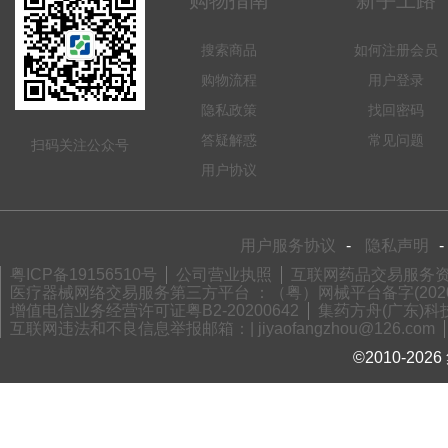
购物指南
新手上路
搜索商品
如何注册会员
购物流程
用户登录
隐私政策
找回密码
答疑解惑
常见问题
扫码关注公众号
用户协议
用户服务协议
-
隐私声明
-
粤ICP备19156510号
公司营业执照
互联网药品交易服务资格
医疗器械网络交易服务第三方平台 ：（粤）网械平台备字(2020)
增值电信业务经营许可证粤B2-20200642
集药方舟(广东)科技
互联网违法和不良信息举报邮箱：| jiyaofangzhou@126.com
©2010-2