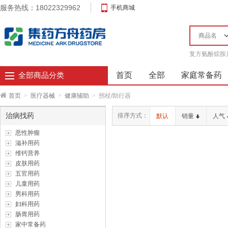
服务热线：18022329962
手机商城
复方氨酚烷胺
首页
全部
家庭常备药
全部商品分类
首页
>
医疗器械
>
健康辅助
>
拐杖/助行器
治病找药
排序方式：
默认
销量
人气
恶性肿瘤
滋补用药
维钙营养
皮肤用药
五官用药
儿童用药
男科用药
妇科用药
肠胃用药
家中常备药