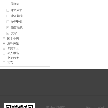
甩脂机
家庭常备
康复辅助
护理护具
隐形眼镜
其它
国本中药
滋补保健
母婴专区
成人用品
个护药妆
其它