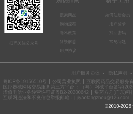
购物指南
新手上路
搜索商品
如何注册会员
购物流程
用户登录
隐私政策
找回密码
答疑解惑
常见问题
扫码关注公众号
用户协议
用户服务协议
-
隐私声明
-
粤ICP备19156510号
公司营业执照
互联网药品交易服务资格
医疗器械网络交易服务第三方平台 ：（粤）网械平台备字(2020)
增值电信业务经营许可证粤B2-20200642
集药方舟(广东)科技
互联网违法和不良信息举报邮箱：| jiyaofangzhou@126.com
©2010-2