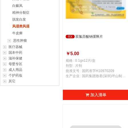
白癜风
精神分裂症
脱发白发
风湿类风湿
牛皮癣
双氯芬酸钠缓释片
RX
恶性肿瘤
医疗器械
国本中药
￥5.00
滋补保健
规格 : 0.1gx12片/盒
母婴专区
剂型 : 片剂
成人用品
批准文号 : 国药准字H10970209
个护药妆
生产企业 : 国药集团致君(深圳)坪山制药有限公司
其它
加入清单