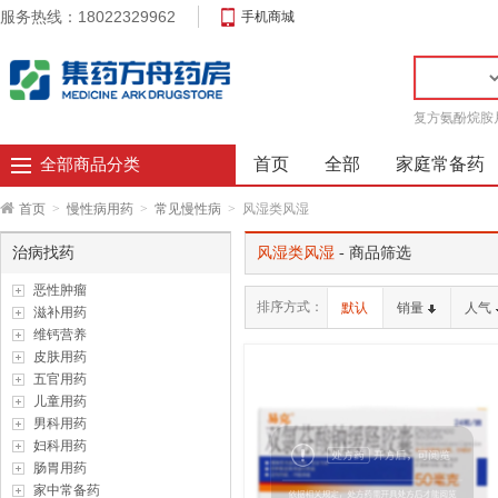
服务热线：18022329962
手机商城
复方氨酚烷胺
首页
全部
家庭常备药
全部商品分类
首页
>
慢性病用药
>
常见慢性病
>
风湿类风湿
治病找药
风湿类风湿
- 商品筛选
恶性肿瘤
排序方式：
默认
销量
人气
滋补用药
维钙营养
皮肤用药
五官用药
儿童用药
男科用药
妇科用药
肠胃用药
家中常备药