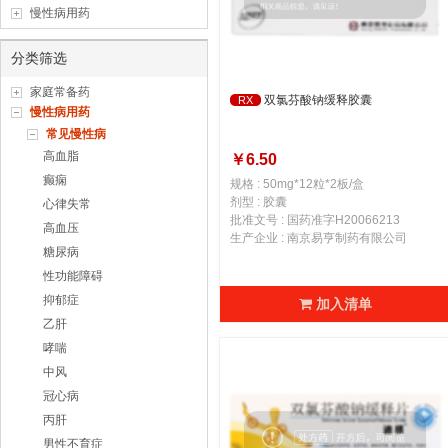
慢性病用药
分类筛选
家庭常备药
双氯芬酸钠缓释胶囊
RX
慢性病用药
常见慢性病
高血脂
￥6.50
癫痫
规格 : 50mg*12粒*2板/盒
剂型 : 胶囊
心律失常
批准文号 : 国药准字H20066213
高血压
生产企业 : 南京易亨制药有限公司
糖尿病
性功能障碍
抑郁症
加入清单
乙肝
哮喘
中风
冠心病
丙肝
男性不育症