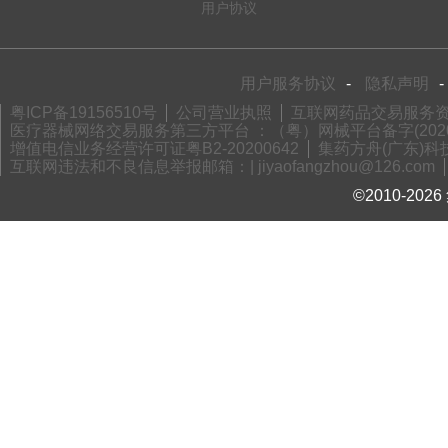
用户协议
用户服务协议
-
隐私声明
-
粤ICP备19156510号
公司营业执照
互联网药品交易服务资格
医疗器械网络交易服务第三方平台 ：（粤）网械平台备字(2020)
增值电信业务经营许可证粤B2-20200642
集药方舟(广东)科技
互联网违法和不良信息举报邮箱：| jiyaofangzhou@126.com
©2010-2