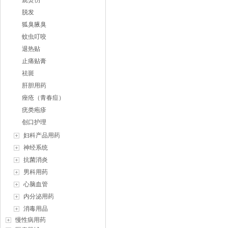
烧烫伤
脱发
狐臭腋臭
蚊虫叮咬
退热贴
止痛贴膏
祛斑
肝胆用药
痤疮（青春痘）
疣类疱疹
创口护理
妇科产品用药
神经系统
抗菌消炎
男科用药
心脑血管
内分泌用药
消毒用品
慢性病用药