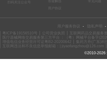
答疑解惑
常见问题
扫码关注公众号
用户协议
用户服务协议
-
隐私声明
-
粤ICP备19156510号
公司营业执照
互联网药品交易服务资格
医疗器械网络交易服务第三方平台 ：（粤）网械平台备字(2020)
增值电信业务经营许可证粤B2-20200642
集药方舟(广东)科技
互联网违法和不良信息举报邮箱：| jiyaofangzhou@126.com
©2010-2