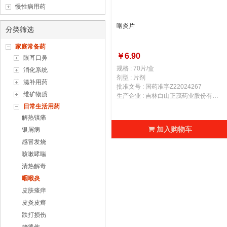
慢性病用药
咽炎片
分类筛选
家庭常备药
￥6.90
眼耳口鼻
规格 : 70片/盒
消化系统
剂型 : 片剂
滋补用药
批准文号 : 国药准字Z22024267
维矿物质
生产企业 : 吉林白山正茂药业股份有限公司
日常生活用药
解热镇痛
加入购物车
银屑病
感冒发烧
咳嗽哮喘
清热解毒
咽喉炎
皮肤瘙痒
皮炎皮癣
跌打损伤