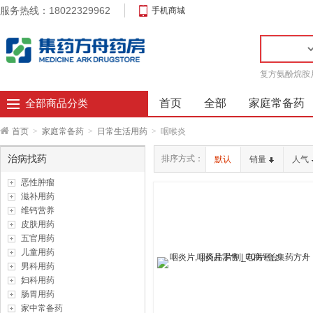
服务热线：18022329962
手机商城
复方氨酚烷胺
首页
全部
家庭常备药
全部商品分类
首页
>
家庭常备药
>
日常生活用药
>
咽喉炎
治病找药
排序方式：
默认
销量
人气
恶性肿瘤
滋补用药
维钙营养
皮肤用药
五官用药
儿童用药
男科用药
妇科用药
肠胃用药
家中常备药