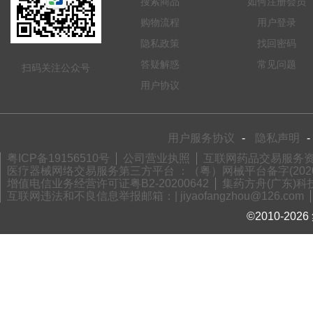
搜索商品
如何注册会员
购物流程
用户登录
隐私政策
找回密码
答疑解惑
常见问题
扫码关注公众号
用户协议
用户服务协议
-
隐私声明
-
粤ICP备19156510号
公司营业执照
互联网药品交易服务资格
医疗器械网络交易服务第三方平台 ：（粤）网械平台备字(2020)
增值电信业务经营许可证粤B2-20200642
集药方舟(广东)科技
互联网违法和不良信息举报邮箱：| jiyaofangzhou@126.com
©2010-2