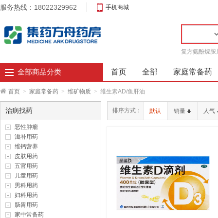
服务热线：18022329962
手机商城
复方氨酚烷胺
首页
全部
家庭常备药
全部商品分类
首页
>
家庭常备药
>
维矿物质
>
维生素AD/鱼肝油
治病找药
排序方式：
默认
销量
人气
恶性肿瘤
滋补用药
维钙营养
皮肤用药
五官用药
儿童用药
男科用药
妇科用药
肠胃用药
家中常备药