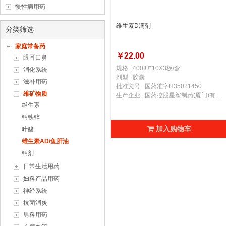
慢性病用药
维生素D滴剂
分类筛选
家庭常备药
￥22.00
眼耳口鼻
规格 : 400IU*10X3板/盒
消化系统
剂型 : 胶囊
滋补用药
批准文号 : 国药准字H35021450
维矿物质
生产企业 : 国药控股星鲨制药(厦门)有限公司
维生素
钙铁锌
加入购物车
叶酸
维生素AD/鱼肝油
钙剂
日常生活用药
妇科产品用药
神经系统
抗菌消炎
男科用药