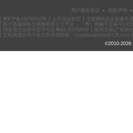
用户服务协议
-
隐私声明
-
粤ICP备19156510号
公司营业执照
互联网药品交易服务资格
医疗器械网络交易服务第三方平台 ：（粤）网械平台备字(2020)
增值电信业务经营许可证粤B2-20200642
集药方舟(广东)科技
互联网违法和不良信息举报邮箱：| jiyaofangzhou@126.com
©2010-2