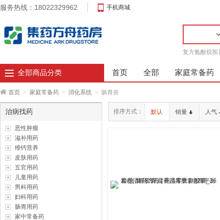
服务热线：18022329962
手机商城
复方氨酚烷胺
首页
全部
家庭常备药
全部商品分类
首页
>
家庭常备药
>
消化系统
>
肠胃炎
治病找药
排序方式：
默认
销量
人气
恶性肿瘤
滋补用药
维钙营养
皮肤用药
五官用药
儿童用药
男科用药
妇科用药
肠胃用药
家中常备药