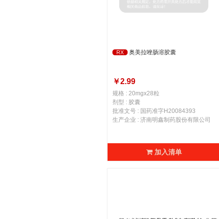
奥美拉唑肠溶胶囊
RX
￥2.99
规格 : 20mgx28粒
剂型 : 胶囊
批准文号 : 国药准字H20084393
生产企业 : 济南明鑫制药股份有限公司
加入清单