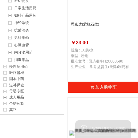
维矿物质
日常生活用药
妇科产品用药
神经系统
思密达(蒙脱石散)
抗菌消炎
男科用药
￥23.00
心脑血管
规格 : 10袋/盒
内分泌用药
剂型 : 粉剂
消毒用品
批准文号 : 国药准字H20000690
慢性病用药
生产企业 : 博福-益普生(天津)制药有限公司
医疗器械
国本中药
滋补保健
加入购物车
母婴专区
成人用品
个护药妆
其它