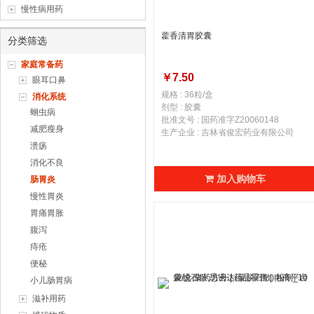
慢性病用药
藿香清胃胶囊
分类筛选
家庭常备药
￥7.50
眼耳口鼻
规格 : 36粒/盒
消化系统
剂型 : 胶囊
蛔虫病
批准文号 : 国药准字Z20060148
减肥瘦身
生产企业 : 吉林省俊宏药业有限公司
溃疡
消化不良
加入购物车
肠胃炎
慢性胃炎
胃痛胃胀
腹泻
痔疮
便秘
小儿肠胃病
滋补用药